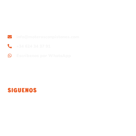
info@moterasconpistones.com
+34 624 34 37 91
Escríbenos por WhatsApp
Siguenos