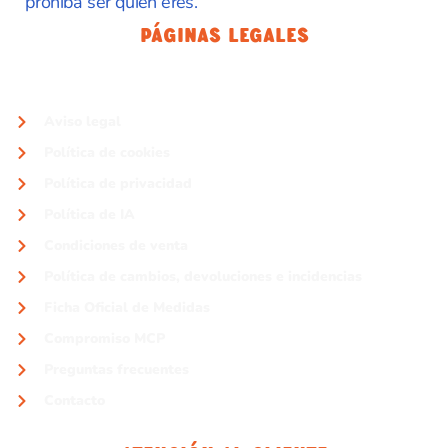
prohíba ser quien eres.
Páginas Legales
Aviso legal
Política de cookies
Política de privacidad
Política de IA
Condiciones de venta
Política de cambios, devoluciones e incidencias
Ficha Oficial de Medidas
Compromiso MCP
Preguntas frecuentes
Contacto