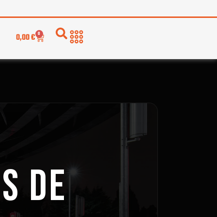
0
0,00
€
S DE