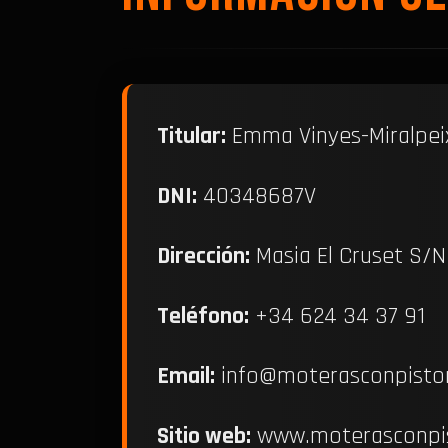
Titular:
Emma Vinyes-Miralpei
DNI:
40348687V
Dirección:
Masia El Cruset S/N ·
Teléfono:
+34 624 34 37 91
Email:
info@moterasconpisto
Sitio web:
www.moterasconpi