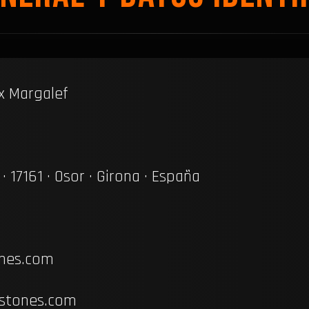
x Margalef
 17161 · Osor · Girona · España
nes.com
stones.com