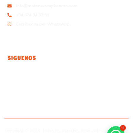
info@moterasconpistones.com
+34 624 34 37 91
Escríbenos por WhatsApp
Siguenos
1
Copyright © 2024. Todos los derechos reservados.