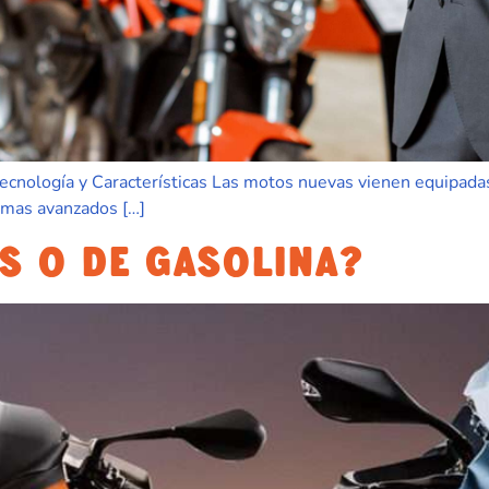
nología y Características Las motos nuevas vienen equipadas 
temas avanzados […]
S O DE GASOLINA?