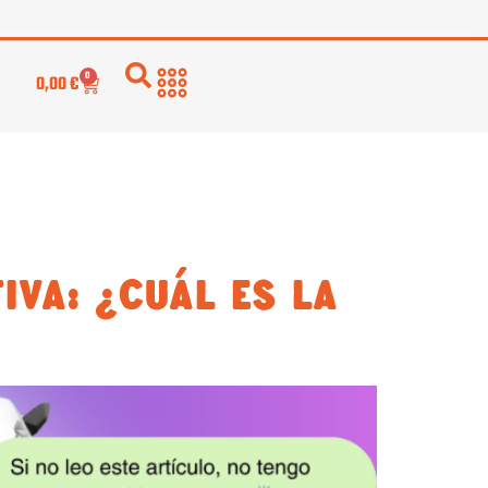
0
0,00
€
VA: ¿CUÁL ES LA