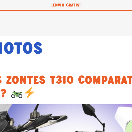
¡ENVÍO GRATIS!
Motos
 ZONTES T310 COMPARATI
L?