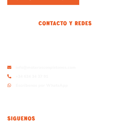
Contacto Y Redes
info@moterasconpistones.com
+34 624 34 37 91
Escríbenos por WhatsApp
Siguenos