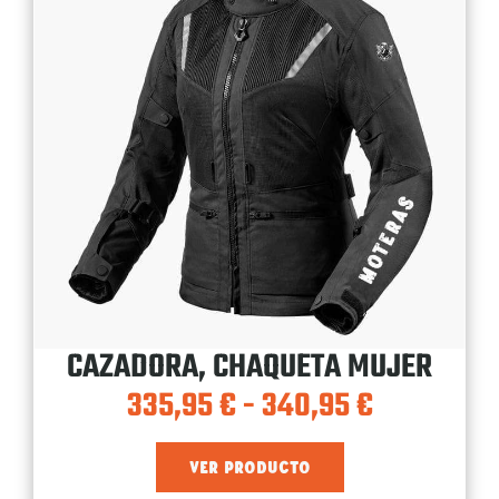
CAZADORA, CHAQUETA MUJER
335,95
€
-
340,95
€
VER PRODUCTO