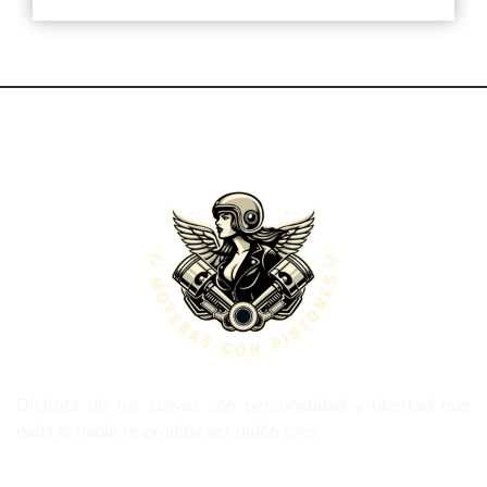
Disfruta de tus curvas con personalidad y libertad que
nada ni nadie te prohiba ser quién eres