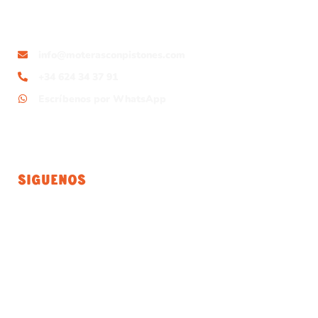
info@moterasconpistones.com
+34 624 34 37 91
Escríbenos por WhatsApp
Siguenos