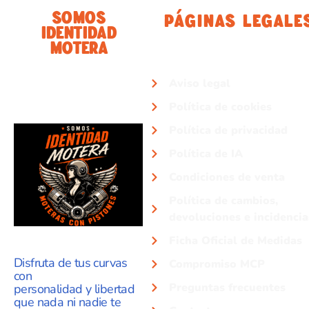
Somos
Páginas Legale
Identidad
Motera
Aviso legal
Política de cookies
Política de privacidad
Política de IA
Condiciones de venta
Política de cambios,
devoluciones e incidencia
Ficha Oficial de Medidas
Disfruta de tus curvas
Compromiso MCP
con
Preguntas frecuentes
personalidad y libertad
que nada ni nadie te