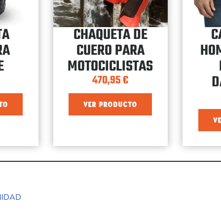
TA
CHAQUETA DE
C
RA
CUERO PARA
HO
E
MOTOCICLISTAS
D
470,95
€
TO
VER PRODUCTO
V
NIDAD