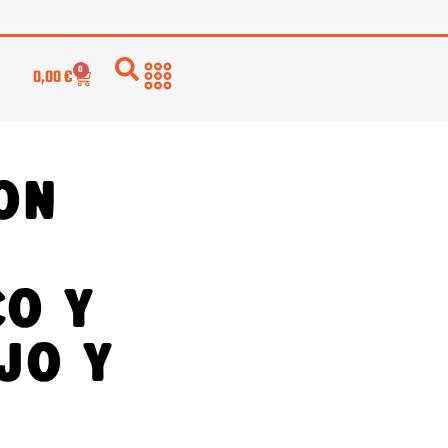
0
0,00
€
on
o y
jo y