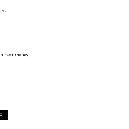
eca .
 rutas urbanas.
0
)