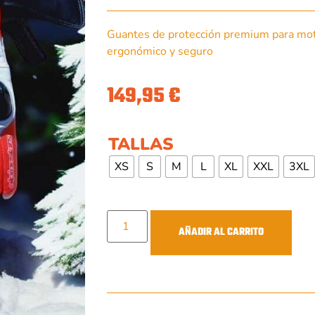
Guantes de protección premium para mot
ergonómico y seguro
149,95
€
TALLAS
XS
S
M
L
XL
XXL
3XL
AÑADIR AL CARRITO