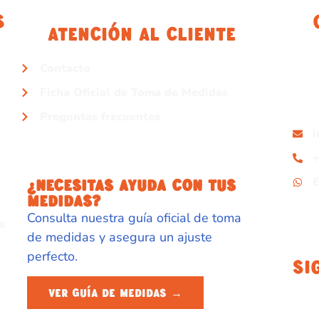
s
Atención Al Cliente
Contacto
Ficha Oficial de Toma de Medidas
Preguntas frecuentes
+
¿NECESITAS AYUDA CON TUS
MEDIDAS?
Consulta nuestra guía oficial de toma
s
de medidas y asegura un ajuste
perfecto.
Si
VER GUÍA DE MEDIDAS →