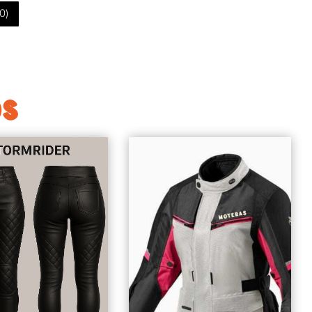
0
)
OS