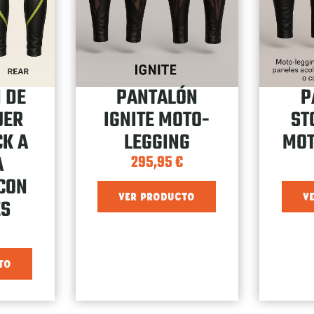
 DE
PANTALÓN
P
JER
IGNITE MOTO-
ST
CK A
LEGGING
MOT
A
295,95
€
CON
VER PRODUCTO
V
ES
TO