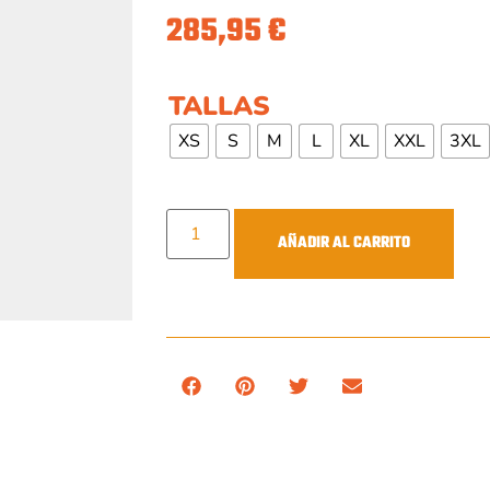
285,95
€
TALLAS
XS
S
M
L
XL
XXL
3XL
AÑADIR AL CARRITO