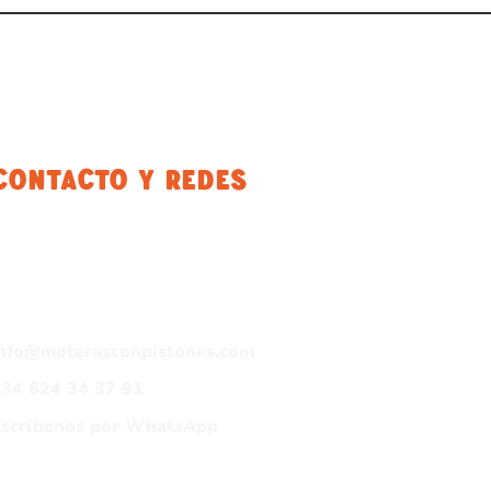
Contacto Y Redes
info@moterasconpistones.com
34 624 34 37 91
Escríbenos por WhatsApp