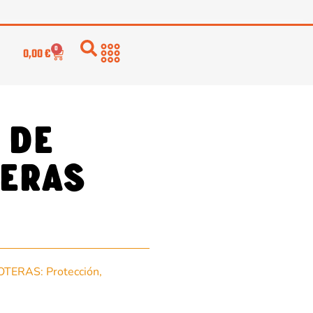
0
0,00
€
 de
ERAS
OTERAS: Protección,