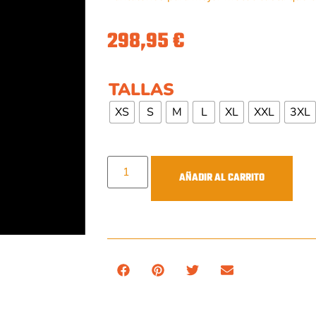
298,95
€
TALLAS
XS
S
M
L
XL
XXL
3XL
AÑADIR AL CARRITO