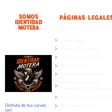
Somos
Páginas Legale
Identidad
Motera
Aviso legal
Política de cookies
Política de privacidad
Política de IA
Condiciones de venta
Política de cambios,
devoluciones e incidencia
Ficha Oficial de Medidas
Disfruta de tus curvas
Compromiso MCP
con