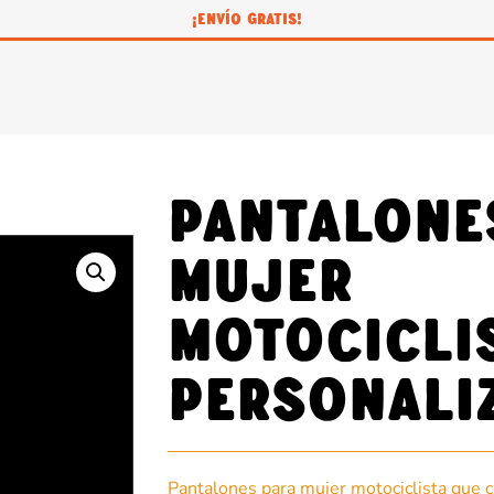
¡ENVÍO GRATIS!
Pantalone
mujer
motocicli
personali
Pantalones para mujer motociclista que c