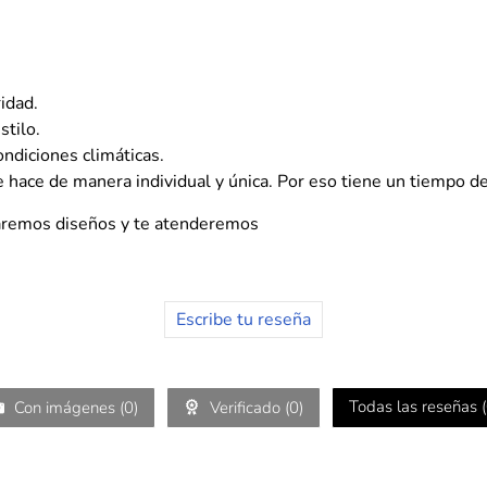
idad.
tilo.
ondiciones climáticas.
 hace de manera individual y única. Por eso tiene un tiempo d
aremos diseños y te atenderemos
Escribe tu reseña
Todas las reseñas (
Con imágenes (
0
)
Verificado (
0
)