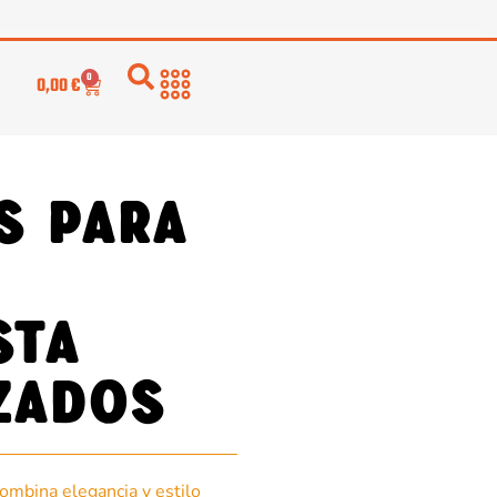
0
0,00
€
s para
sta
zados
ombina elegancia y estilo