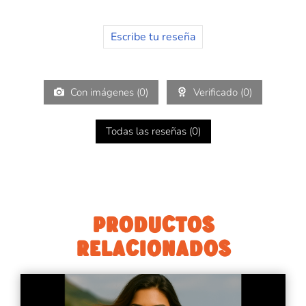
Escribe tu reseña
Con imágenes (
0
)
Verificado (
0
)
Todas las reseñas (
0
)
PRODUCTOS
RELACIONADOS