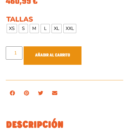
460,99
€
TALLAS
XS
S
M
L
XL
XXL
AÑADIR AL CARRITO
DESCRIPCIÓN