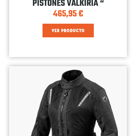
PISTONES VALKIRIA “
465,95
€
VER PRODUCTO