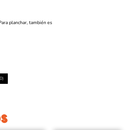
 Para planchar, también es
0
)
OS