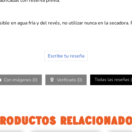
abricadas con reserva previa.
ble en agua fría y del revés, no utilizar nunca en la secadora.
Escribe tu reseña
Todas las reseñas (
Con imágenes (
0
)
Verificado (
0
)
RODUCTOS RELACIONAD