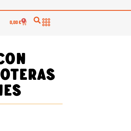
0
0,00
€
con
oteras
nes