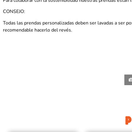
Para colaborar con la sostenibilidad nuestras prendas están f
CONSEJO:
Todas las prendas personalizadas deben ser lavadas a ser posi
recomendable hacerlo del revés.
P