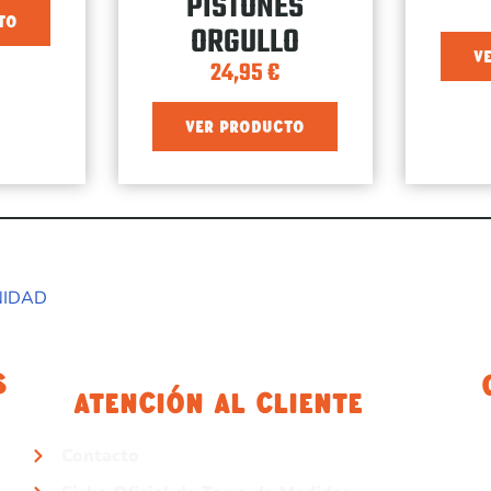
PISTONES
TO
ORGULLO
V
24,95
€
VER PRODUCTO
NIDAD
s
Atención Al Cliente
Contacto