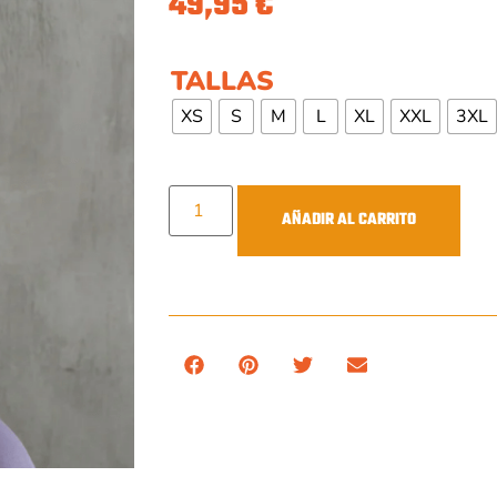
49,95
€
TALLAS
XS
S
M
L
XL
XXL
3XL
AÑADIR AL CARRITO