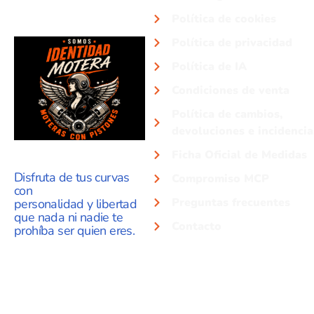
Política de cookies
Política de privacidad
Política de IA
Condiciones de venta
Política de cambios,
devoluciones e incidencia
Ficha Oficial de Medidas
Disfruta de tus curvas
Compromiso MCP
con
Preguntas frecuentes
personalidad y libertad
que nada ni nadie te
Contacto
prohíba ser quien eres.