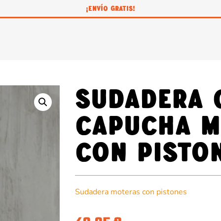
¡ENVÍO GRATIS!
Sudadera 
capucha m
con pisto
Sudadera moteras con pistones