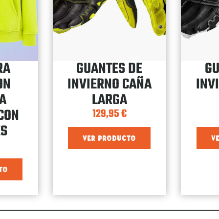
RA
GUANTES DE
GU
ON
INVIERNO CAÑA
INV
A
LARGA
CON
129,95
€
ES
VER PRODUCTO
V
TO