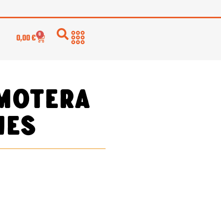
0
0,00
€
MOTERA
NES