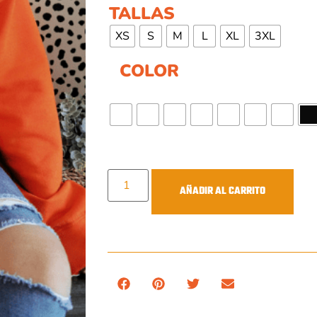
TALLAS
XS
S
M
L
XL
3XL
COLOR
AÑADIR AL CARRITO