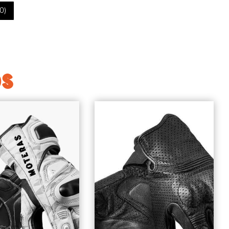
0
)
OS