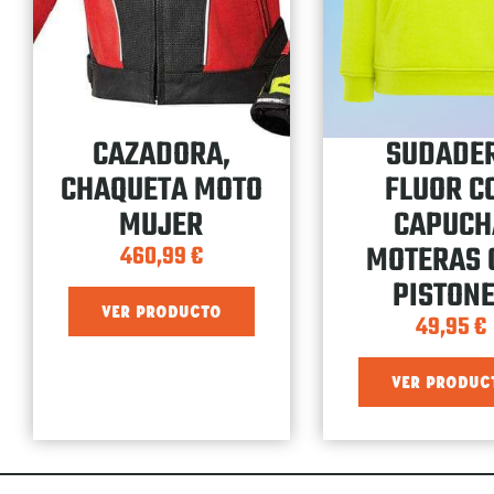
CAZADORA,
SUDADE
CHAQUETA MOTO
FLUOR C
MUJER
CAPUCH
MOTERAS 
460,99
€
PISTON
VER PRODUCTO
49,95
€
VER PRODUC