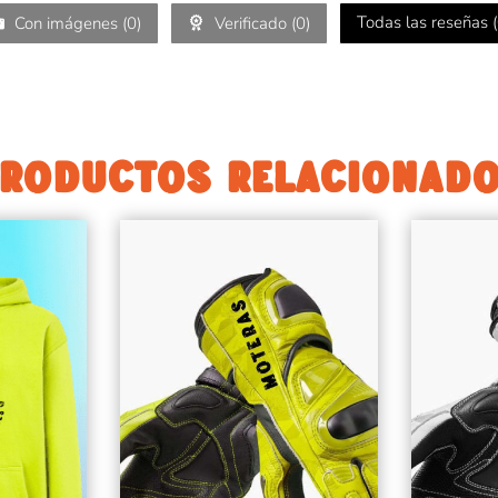
Todas las reseñas (
Con imágenes (
0
)
Verificado (
0
)
RODUCTOS RELACIONAD