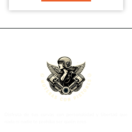
Disfruta de tus curvas con personalidad y libertad que
nada ni nadie te prohiba ser quién eres