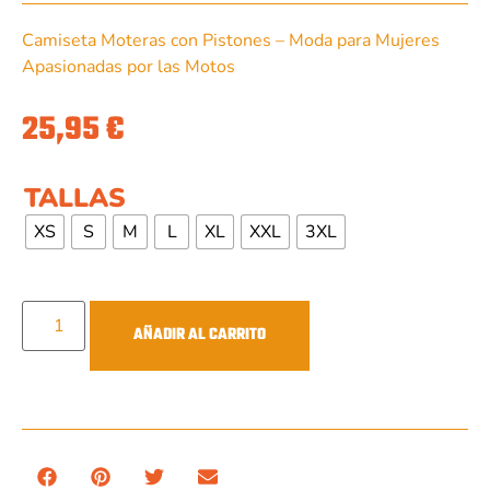
Camiseta Moteras con Pistones – Moda para Mujeres
Apasionadas por las Motos
25,95
€
TALLAS
XS
S
M
L
XL
XXL
3XL
AÑADIR AL CARRITO