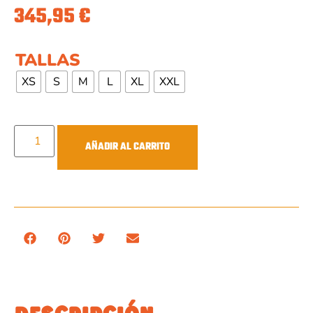
345,95
€
TALLAS
XS
S
M
L
XL
XXL
AÑADIR AL CARRITO